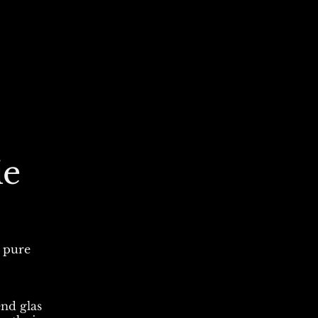
ie
E
n pure
end glas