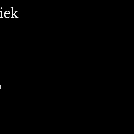
iek
d