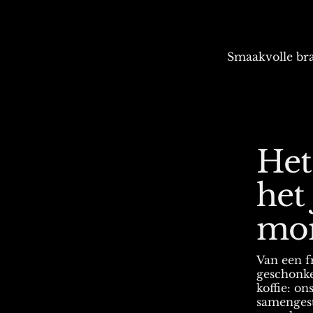
Smaakvolle bra
Het
het 
mo
Van een fr
geschonk
koffie: o
samenges