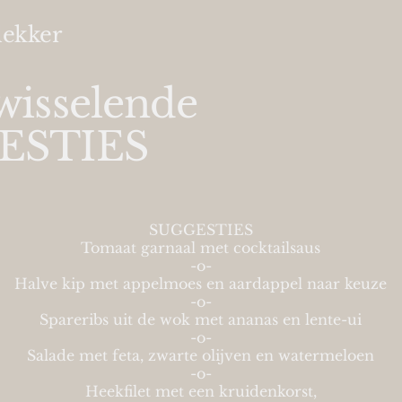
lekker
wisselende
ESTIES
SUGGESTIES
Tomaat garnaal met cocktailsaus
-o-
Halve kip met appelmoes en aardappel naar keuze
-o-
Spareribs uit de wok met ananas en lente-ui
-o-
Salade met feta, zwarte olijven en watermeloen
-o-
Heekfilet met een kruidenkorst,