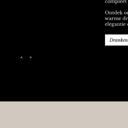
compleet 
Ontdek on
warme dra
elegantie
Dranken