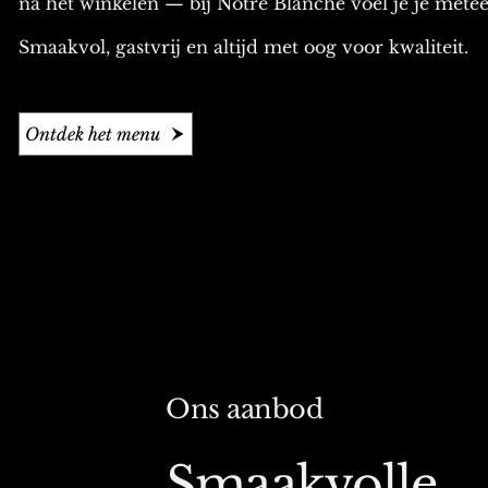
na het winkelen — bij Notre Blanche voel je je metee
Smaakvol, gastvrij en altijd met oog voor kwaliteit.
Ontdek het menu
Ons aanbod
Smaakvolle