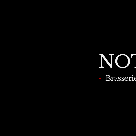
-
NB
-
NO
-
Brasseri